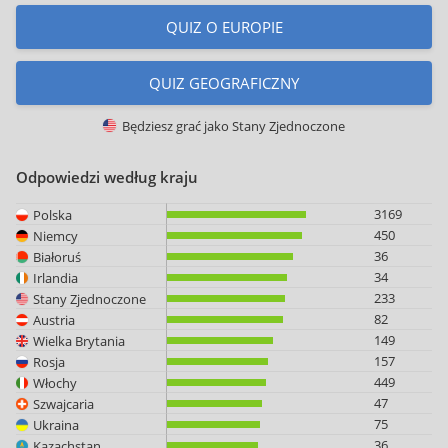
QUIZ O EUROPIE
QUIZ GEOGRAFICZNY
Będziesz grać jako
Stany Zjednoczone
Odpowiedzi według kraju
3169
Polska
450
Niemcy
36
Białoruś
34
Irlandia
233
Stany Zjednoczone
82
Austria
149
Wielka Brytania
157
Rosja
449
Włochy
47
Szwajcaria
75
Ukraina
36
Kazachstan