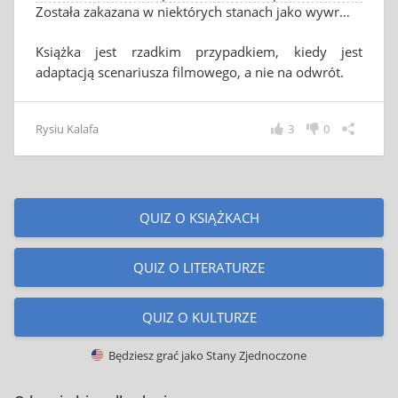
Została zakazana w niektórych stanach jako wywrotowa i niebezpieczna dla młodych umysłów
Książka jest rzadkim przypadkiem, kiedy jest
adaptacją scenariusza filmowego, a nie na odwrót.
Rysiu Kalafa
3
0
QUIZ O KSIĄŻKACH
QUIZ O LITERATURZE
QUIZ O KULTURZE
Będziesz grać jako
Stany Zjednoczone