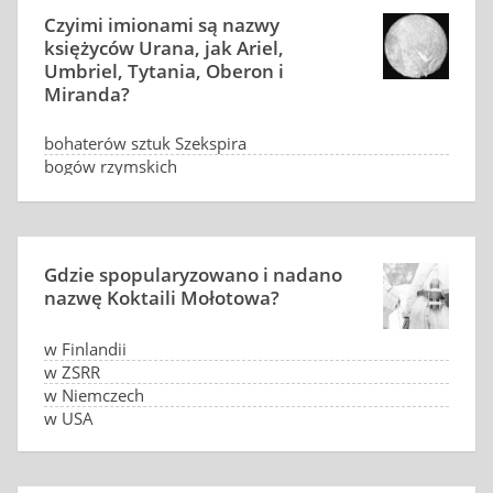
Czyimi imionami są nazwy
księżyców Urana, jak Ariel,
Umbriel, Tytania, Oberon i
Miranda?
bohaterów sztuk Szekspira
bogów rzymskich
poctaci z legend germańskich i arturiańskich
cesarzy rzymskich i ich żon
Gdzie spopularyzowano i nadano
nazwę Koktaili Mołotowa?
w Finlandii
w ZSRR
w Niemczech
w USA