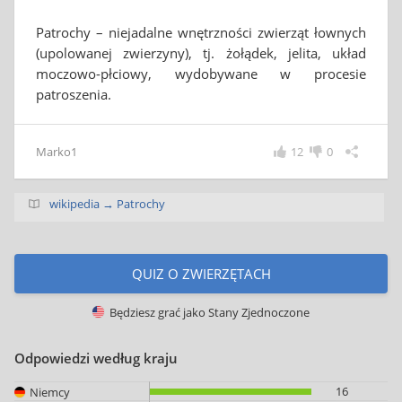
Patrochy – niejadalne wnętrzności zwierząt łownych
(upolowanej zwierzyny), tj. żołądek, jelita, układ
moczowo-płciowy, wydobywane w procesie
patroszenia.
Marko1
12
0
wikipedia → Patrochy
QUIZ O ZWIERZĘTACH
Będziesz grać jako
Stany Zjednoczone
Odpowiedzi według kraju
16
Niemcy