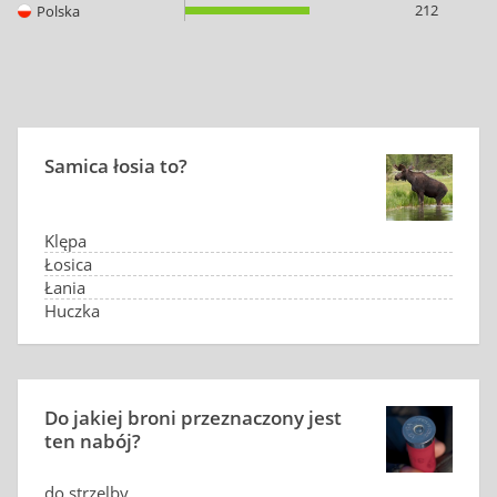
212
Polska
Samica łosia to?
Klępa
Łosica
Łania
Huczka
Do jakiej broni przeznaczony jest
ten nabój?
do strzelby