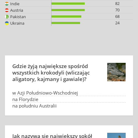
82
Indie
70
Austria
68
Pakistan
24
Ukraina
Gdzie żyją największe spośród
wszystkich krokodyli (wliczając
aligatory, kajmany i gawiale)?
w Azji Południowo-Wschodniej
na Florydzie
na południu Australii
w Nilu
Jak nazywa się największy sokół