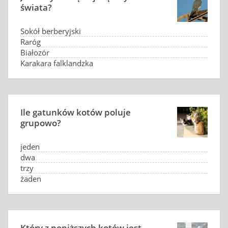
świata?
Sokół berberyjski
Raróg
Białozór
Karakara falklandzka
Ile gatunków kotów poluje
grupowo?
jeden
dwa
trzy
żaden
Który z poniższych kotów jest