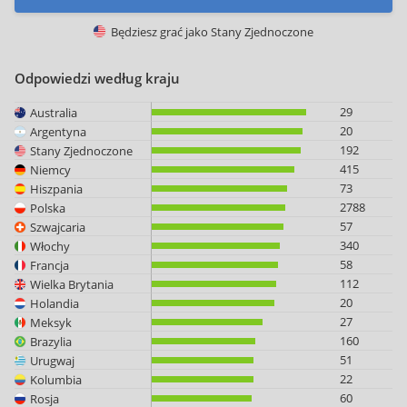
Będziesz grać jako
Stany Zjednoczone
Odpowiedzi według kraju
29
Australia
20
Argentyna
192
Stany Zjednoczone
415
Niemcy
73
Hiszpania
2788
Polska
57
Szwajcaria
340
Włochy
58
Francja
112
Wielka Brytania
20
Holandia
27
Meksyk
160
Brazylia
51
Urugwaj
22
Kolumbia
60
Rosja