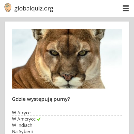
globalquiz.org
Gdzie występują pumy?
W Afryce
W Ameryce
W Indiach
Na Syberii