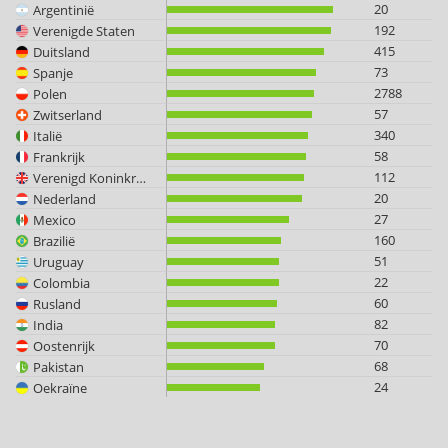
20
Argentinië
192
Verenigde Staten
415
Duitsland
73
Spanje
2788
Polen
57
Zwitserland
340
Italië
58
Frankrijk
112
Verenigd Koninkrijk
20
Nederland
27
Mexico
160
Brazilië
51
Uruguay
22
Colombia
60
Rusland
82
India
70
Oostenrijk
68
Pakistan
24
Oekraïne