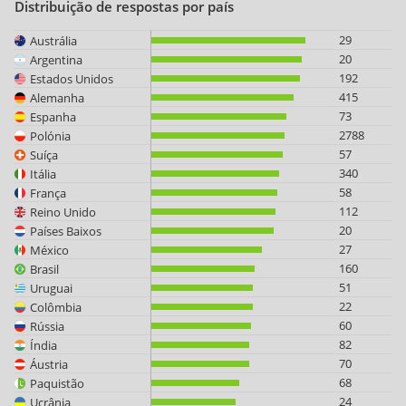
Distribuição de respostas por país
29
Austrália
20
Argentina
192
Estados Unidos
415
Alemanha
73
Espanha
2788
Polónia
57
Suíça
340
Itália
58
França
112
Reino Unido
20
Países Baixos
27
México
160
Brasil
51
Uruguai
22
Colômbia
60
Rússia
82
Índia
70
Áustria
68
Paquistão
24
Ucrânia