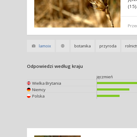
(15)
Prz
lamoix
botanika
przyroda
rolnic
Odpowiedzi według kraju
jęczmień
Wielka Brytania
Niemcy
Polska