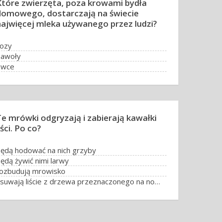
Które zwierzęta, poza krowami bydła
domowego, dostarczają na świecie
najwięcej mleka używanego przez ludzi?
ozy
bawoły
owce
ielbłądy
Te mrówki odgryzają i zabierają kawałki
iści. Po co?
ędą hodować na nich grzyby
ędą żywić nimi larwy
ozbudują mrowisko
usuwają liście z drzewa przeznaczonego na nowe mrowisko