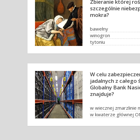
Zbieranie której rośl
szczególnie niebezp
mokra?
bawełny
winogron
tytoniu
słonecznika
W celu zabezpieczen
jadalnych z całego
Globalny Bank Nasio
znajduje?
w wiecznej zmarzlinie 
w kwaterze głównej O
w siedzibie FAO w Rzy
nie ma takiego banku