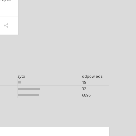
żyto
odpowiedzi
18
32
6896