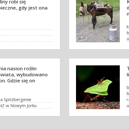
iny robi się
ieczne, gdy jest ona
k
w
ia nasion roślin
 świata, wybudowano
l
n. Gdzie się on
b
b
na Spitzbergenie
r
NZ w Nowym Jorku
mie