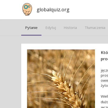
globalquiz.org
Pytanie
Edytuj
Historia
Tłumaczenia
Któ
pro
jęc
pro
owi
żyto
Wiel
duż
jęcz