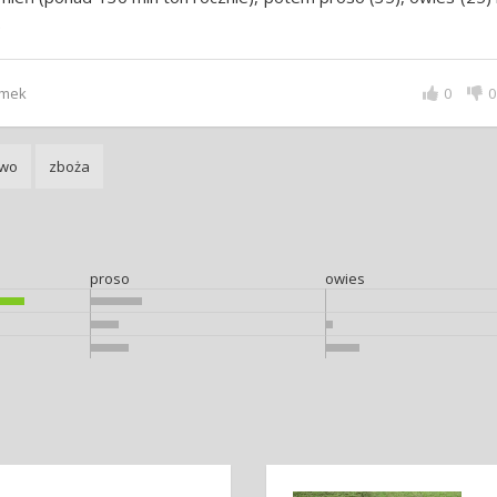
.
emek
0
0
two
zboża
proso
owies