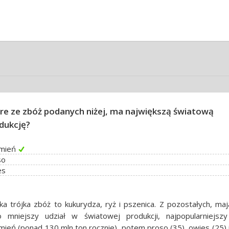
re ze zbóż podanych niżej, ma największą światową
dukcję?
zmień
so
es
ka trójka zbóż to kukurydza, ryż i pszenica. Z pozostałych, ma
o mniejszy udział w światowej produkcji, najpopularniejszy
mień (ponad 130 mln ton rocznie), potem proso (35), owies (25) 