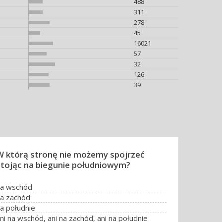
488
311
278
45
16021
57
32
126
39
W którą stronę nie możemy spojrzeć
stojąc na biegunie południowym?
na wschód
a zachód
a południe
ni na wschód, ani na zachód, ani na południe