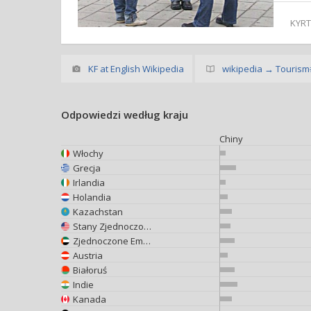
KYR
KF at English Wikipedia
wikipedia → Tourism#
Odpowiedzi według kraju
Chiny
Włochy
Grecja
Irlandia
Holandia
Kazachstan
Stany Zjednoczone
Zjednoczone Emiraty Arabskie
Austria
Białoruś
Indie
Kanada