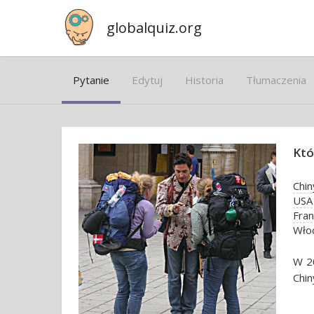
globalquiz.org
Pytanie
Edytuj
Historia
Tłumaczenia
Któ
Chin
USA
Fran
Wło
W 20
Chin