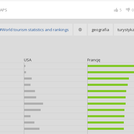
TAPS
5
0
World tourism statistics and rankings
geografia
turystyk
USA
Francję