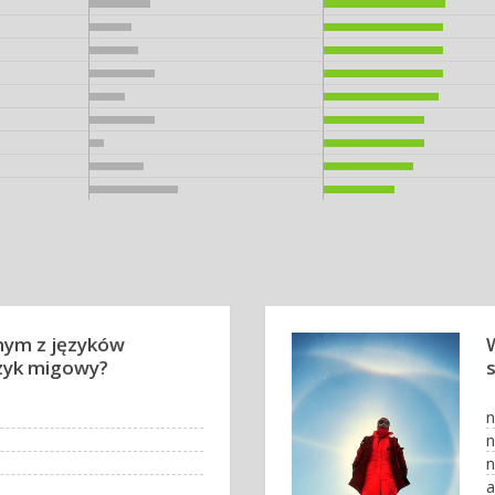
nym z języków
ęzyk migowy?
n
n
a