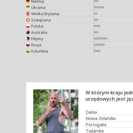
Niemcy
Ukraina
Wielka Brytania
Szwajcaria
Polska
Australia
Filipiny
Rosja
Kolumbia
W którym kraju jed
urzędowych jest j
Dania
Nowa Zelandia
Portugalia
Tajlandia