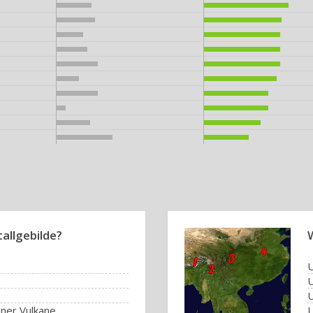
tallgebilde?
U
U
U
ener Vulkane
U