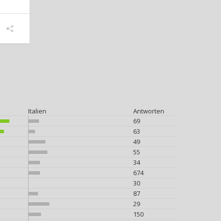
Italien
Antworten
69
63
49
55
34
674
30
87
29
150