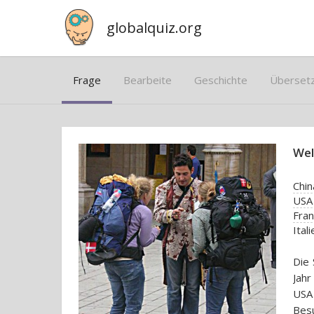
globalquiz.org
Frage
Bearbeite
Geschichte
Überset
Wel
Chin
USA
Fran
Itali
Die 
Jahr
USA 
Besu