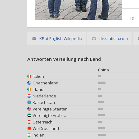
Ts
KF at English Wikipedia
de.statista.com
Antworten Verteilung nach Land
China
Italien
Griechenland
Irland
Niederlande
Kasachstan
Vereinigte Staaten
Vereinigte Arabische Emirate
Österreich
Weißrussland
Indien