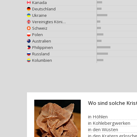
Kanada
Deutschland
Ukraine
Vereinigtes Königreich
Schweiz
Polen
Australien
Philippinen
Russland
Kolumbien
Wo sind solche Kris
in Höhlen
in Kohlebergwerken
in den Wüsten
in den Kratern erlosch