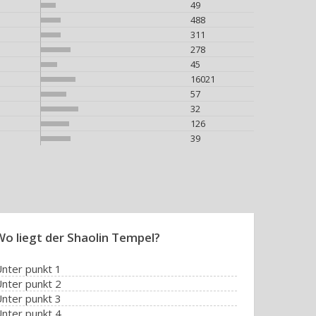
49
488
311
278
45
16021
57
32
126
39
Wo liegt der Shaolin Tempel?
nter punkt 1
nter punkt 2
nter punkt 3
nter punkt 4