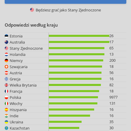
Będziesz grać jako
Stany Zjednoczone
Odpowiedzi według kraju
26
Estonia
17
Australia
65
Stany Zjednoczone
13
Holandia
200
Niemcy
18
Szwajcaria
56
Austria
16
Grecja
82
Wielka Brytania
18
Francja
9977
Polska
131
Włochy
16
Hiszpania
16
Indie
35
Ukraina
30
Kazachstan