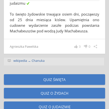
judaizmu
To święto żydowskie trwające osiem dni, począwszy
od 25 dnia miesiąca kislew. Upamiętnia ono
cudowne wydarzenie zaszłe podczas powstania
Machabeuszów pod wodzą Judy Machabeusza.
Agnieszka Pawelska
3
0
wikipedia → Chanuka
QUIZ ŚWIĘTA
QUIZ O ŻYDACH
QUIZ O JUDAIZMIE