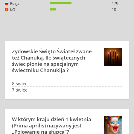
170
Rosja
10
KG
Żydowskie Święto Świateł zwane
też Chanuką. Ile świątecznych
świec płonie na specjalnym
świeczniku Chanukija ?
8 świec
7 świec
6 świec
tylko jedna świeca
W którym kraju dzień 1 kwietnia
(Prima aprilis) nazywany jest
„Polowanie na głupca”?