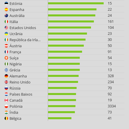
15
Estónia
22
Espanha
24
Austrália
161
Itália
104
Estados Unidos
23
Ucrânia
30
República da Irlanda
50
Áustria
91
França
54
Suíça
15
Nigéria
13
Grécia
328
Alemanha
234
Reino Unido
70
Rússia
92
Países Baixos
19
Canadá
3334
Polónia
73
Índia
41
Bélgica