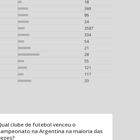
18
369
86
24
3587
334
54
21
28
55
121
117
20
Qual clube de futebol venceu o
campeonato na Argentina na maioria das
vezes?