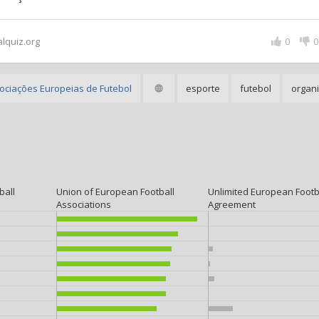
alquiz.org
0
0
ociações Europeias de Futebol
esporte
futebol
organ
ball
Union of European Football
Unlimited European Footb
Associations
Agreement