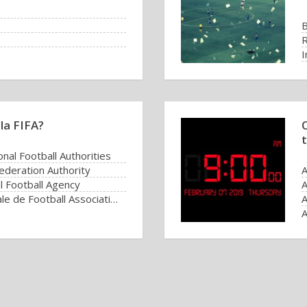
B
R
I
R
gla FIFA?
onal Football Authorities
Federation Authority
A
l Football Agency
A
Fédération Internationale de Football Association
A
A