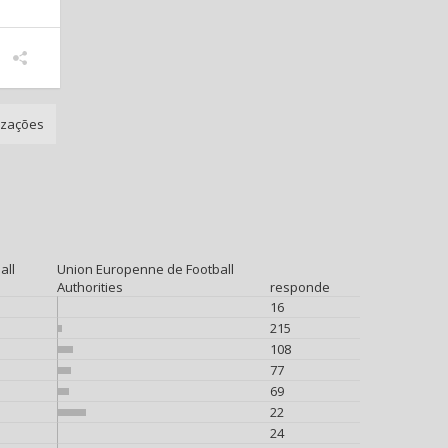
izações
all
Union Europenne de Football
Authorities
responde
16
215
108
77
69
22
24