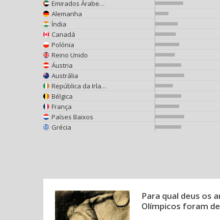
Emirados Árabes Unidos
Alemanha
Índia
Canadá
Polónia
Reino Unido
Áustria
Austrália
República da Irlanda
Bélgica
França
Países Baixos
Grécia
Para qual deus os 
Olímpicos foram de