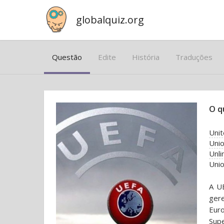
globalquiz.org
Questão
Edite
História
Traduções
O q
Unit
Unio
Unli
Unio
A UE
ger
Eur
Supe