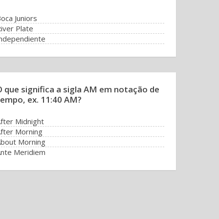
oca Juniors
iver Plate
ndependiente
acing Club
O que significa a sigla AM em notação de
tempo, ex. 11:40 AM?
fter Midnight
fter Morning
bout Morning
nte Meridiem