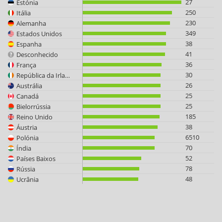
27
Estónia
250
Itália
230
Alemanha
349
Estados Unidos
38
Espanha
41
Desconhecido
36
França
30
República da Irlanda
26
Austrália
25
Canadá
25
Bielorrússia
185
Reino Unido
38
Áustria
6510
Polónia
70
Índia
52
Países Baixos
78
Rússia
48
Ucrânia