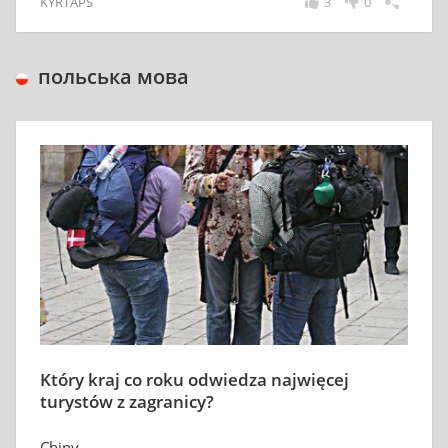
KYRTAPS
3
0
польська мова
Który kraj co roku odwiedza najwięcej
turystów z zagranicy?
Chiny