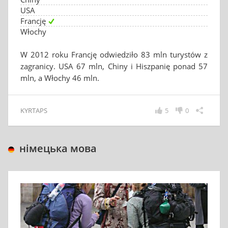
USA
Francję
Włochy
W 2012 roku Francję odwiedziło 83 mln turystów z
zagranicy. USA 67 mln, Chiny i Hiszpanię ponad 57
mln, a Włochy 46 mln.
KYRTAPS
5
0
німецька мова