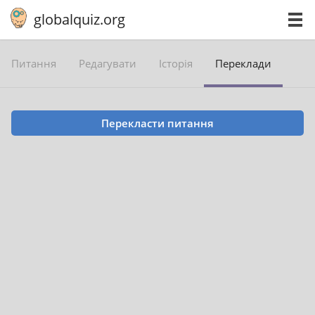
globalquiz.org
Питання
Редагувати
Історія
Переклади
Перекласти питання