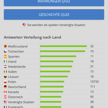
WÄHRUNGEN QUIZ
GESCHICHTE QUIZ
Sie werden als spielen
Vereinigte Staaten
Antworten Verteilung nach Land
32
Weißrussland
10
Tschechien
11
Spanien
18
Irland
31
Niederlande
15
Italien
18
Litauen
10733
Polen
711
Deutschland
13
Kanada
95
Österreich
38
Vereinigte Staaten
26
Frankreich