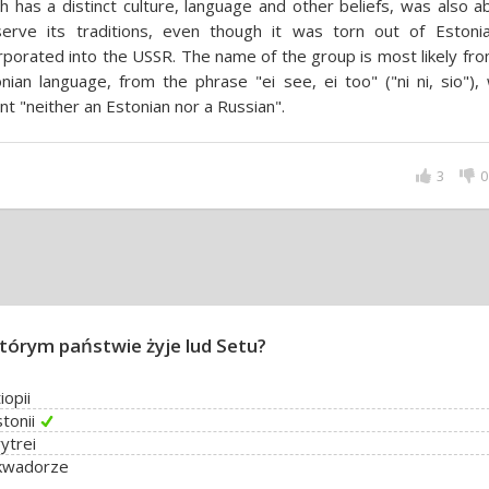
h has a distinct culture, language and other beliefs, was also a
serve its traditions, even though it was torn out of Estoni
rporated into the USSR. The name of the group is most likely fr
nian language, from the phrase "ei see, ei too" ("ni ni, sio"),
t "neither an Estonian nor a Russian".
3
0
tórym państwie żyje lud Setu?
iopii
tonii
ytrei
kwadorze