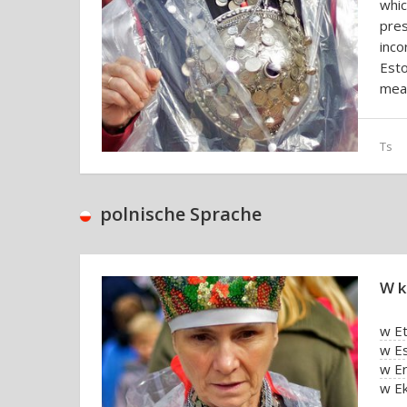
whic
pre
inco
Esto
mean
Ts
polnische Sprache
W k
w Et
w Es
w Er
w E