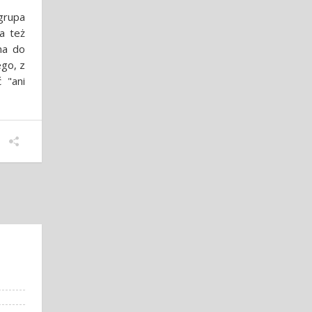
grupa
ła też
na do
go, z
 "ani