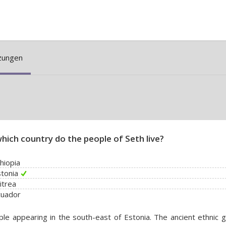
zungen
which country do the people of Seth live?
thiopia
stonia
ritrea
cuador
le appearing in the south-east of Estonia. The ancient ethnic 