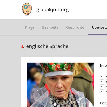
globalquiz.org
Frage
Bearbeite
Geschichte
Überset
englische Sprache
In 
in E
in E
in E
in E
Peop