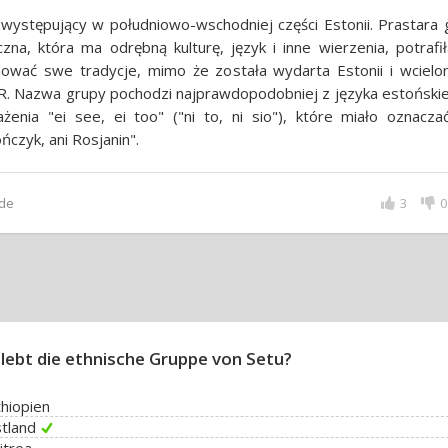
występujący w południowo-wschodniej części Estonii. Prastara 
czna, która ma odrębną kulturę, język i inne wierzenia, potrafi
hować swe tradycje, mimo że została wydarta Estonii i wcielo
. Nazwa grupy pochodzi najprawdopodobniej z języka estońskie
żenia "ei see, ei too" ("ni to, ni sio"), które miało oznaczać
ńczyk, ani Rosjanin".
de
3
0
lebt die ethnische Gruppe von Setu?
thiopien
stland