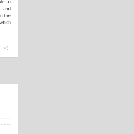
ble to
a and
om the
 which