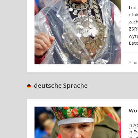
Lud 
etni
zac
ZSRR
wyra
Esto
Hino
deutsche Sprache
Wo 
in Ä
in E