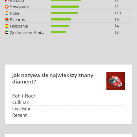
17
Kanada
52
Szwajcaria
110
Indie
19
Białoruś
14
Hiszpania
13
Zjednoczone Emiraty Arabskie
Jak nazywa się największy znany
diament?
Koh-i-Noor
Cullinan
Excelsior
Regent