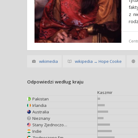
tytu
fakt
z n
rodz
Cent
wikimedia
wikipedia → Hope Cooke
Odpowiedzi według kraju
Kaszmir
Pakistan
Irlandia
Australia
Nieznany
Stany Zjednoczone
Indie
Zjednoczone Emiraty Arabskie