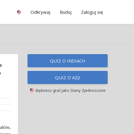
Odkrywaj
Buduj
Zaloguj się
QUIZ O INDIACH
e
p
QUIZ O AZJI
Będziesz grać jako
Stany Zjednoczone
jalów,