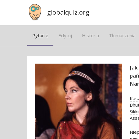
globalquiz.org
Pytanie
Edytuj
Historia
Tłumaczenia
Jak
pań
Nam
Kas
Bhu
Sikk
Ass
Niep