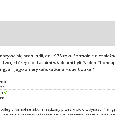
 nazywa się stan Indii, do 1975 roku formalnie niezależn
stwo, którego ostatnimi władcami byli Palden Thondu
gyal i jego amerykańska żona Hope Cooke ?
zmir
tan
im
am
odległy formalnie Sikkim rządzony przez królów z dynastii Namg