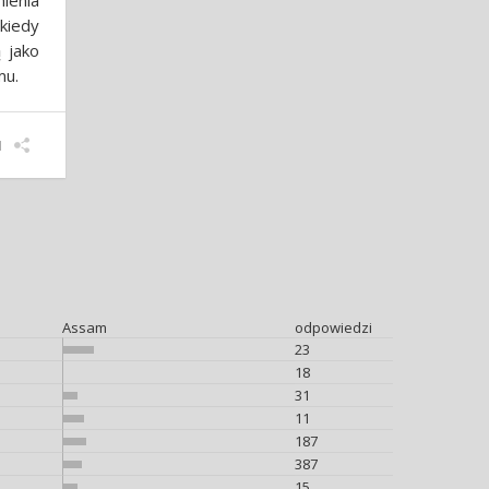
nienia
 kiedy
 jako
mu.
1
Assam
odpowiedzi
23
18
31
11
187
387
15