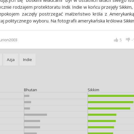
łujących się "boskimi władcami" był w ostatnich latach swego ist
ycznie rodzajem protektoratu Indii. Indie w końcu przejęły Sikkim,
iepokojem zaczęły postrzegać małżeństwo króla z Amerykanką
aj politycznego wyboru. Na fotografii amerykańska królowa Sikki
urion2003
5
-
Azja
Indie
Bhutan
Sikkim