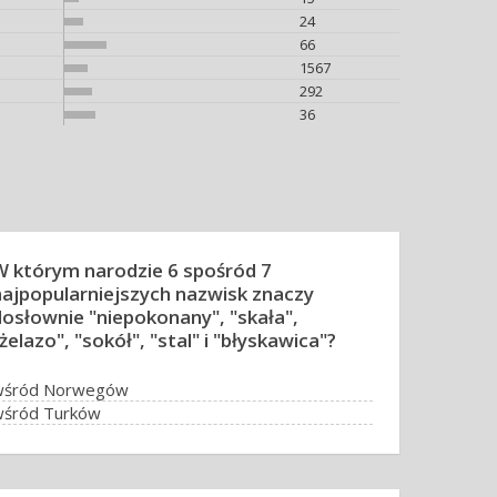
24
66
1567
292
36
W którym narodzie 6 spośród 7
najpopularniejszych nazwisk znaczy
dosłownie "niepokonany", "skała",
żelazo", "sokół", "stal" i "błyskawica"?
wśród Norwegów
wśród Turków
wśród Węgrów
wśród Japończyków