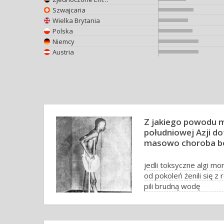
Szwajcaria
Wielka Brytania
Polska
Niemcy
Austria
Z jakiego powodu 
południowej Azji do
masowo choroba be
jedli toksyczne algi mo
od pokoleń żenili się 
pili brudną wodę
żywili się tylko białym 