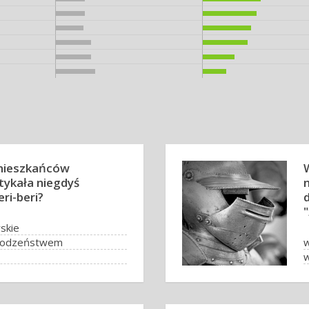
mieszkańców
tykała niegdyś
ri-beri?
"
rskie
z rodzeństwem
ryżem