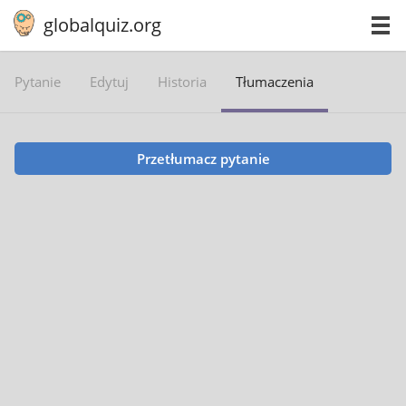
globalquiz.org
Pytanie
Edytuj
Historia
Tłumaczenia
Przetłumacz pytanie