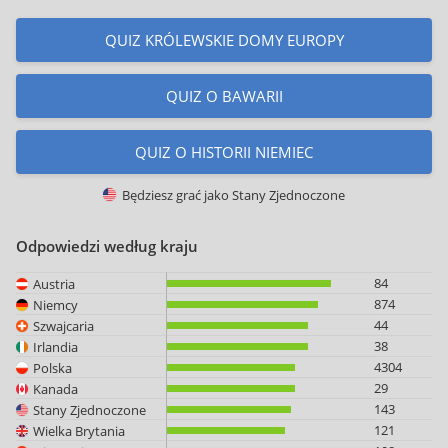
QUIZ KRÓLEWSKIE DOMY EUROPY
QUIZ O BAWARII
QUIZ O HISTORII NIEMIEC
Będziesz grać jako
Stany Zjednoczone
Odpowiedzi według kraju
84
Austria
874
Niemcy
44
Szwajcaria
38
Irlandia
4304
Polska
29
Kanada
143
Stany Zjednoczone
121
Wielka Brytania