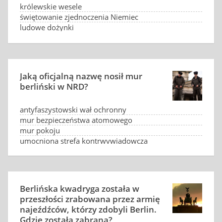
królewskie wesele
świętowanie zjednoczenia Niemiec
ludowe dożynki
świętowanie pierwszego piwa w sezonie
Jaką oficjalną nazwę nosił mur
berliński w NRD?
antyfaszystowski wał ochronny
mur bezpieczeństwa atomowego
mur pokoju
umocniona strefa kontrwywiadowcza
Berlińska kwadryga została w
przeszłości zrabowana przez armię
najeźdźców, którzy zdobyli Berlin.
Gdzie została zabrana?