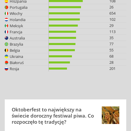
108
Hiszpania
26
Portugalia
654
Włochy
102
Holandia
29
Meksyk
113
Francja
35
Australia
77
Brazylia
55
Belgia
68
Ukraina
28
Białoruś
201
Rosja
Oktoberfest to największy na
świecie doroczny festiwal piwa. Co
rozpoczęło tę tradycję?