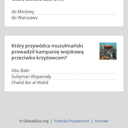
do Moskwy
do Warszawy
do Paryża
do Sztokholmu
Który przywódca muzułmański
prowadził kampanię wojskową
przeciwko krzyżowcom?
Abu Bakr
Sulejman Wspaniały
Chalid ibn al-Walid
Saladyn
© GlobalQuiz.org |
Polityka Prywatności
|
Kontakt