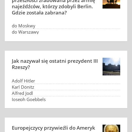
przeszłości zrabowana przez armię
najeźdźców, którzy zdobyli Berlin.
Gdzie została zabrana?
do Moskwy
do Warszawy
do Paryża
do Sztokholmu
Jak nazywał się ostatni prezydent III
Rzeszy?
Adolf Hitler
Karl Dönitz
Alfred Jodl
Joseph Goebbels
Europejczycy przywieźli do Ameryk