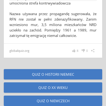
umocniona strefa kontrwywiadowcza
Nazwa używana przez propagandę sugerowała, że
RFN nie został w pełni zdenazyfikowany. Zanim
wzniesiono mur, 3,5 miliona mieszkańców NRD
uciekło na zachód. Pomiędzy 1961 a 1989, mur
zatrzymał tę emigrację niemal całkowicie.
globalquiz.org
8
0
QUIZ O HISTORII NIEMIEC
QUIZ O XX WIEKU
QUIZ O NIEMCZECH