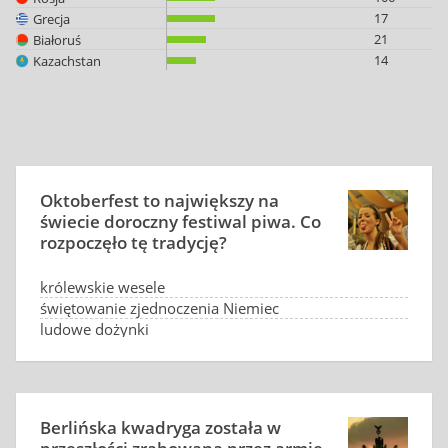
17
Grecja
21
Białoruś
14
Kazachstan
Oktoberfest to największy na
świecie doroczny festiwal piwa. Co
rozpoczęło tę tradycję?
królewskie wesele
świętowanie zjednoczenia Niemiec
ludowe dożynki
świętowanie pierwszego piwa w sezonie
Berlińska kwadryga została w