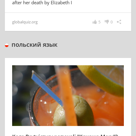
after her death by Elizabeth I
globalquiz.org
5
0
польский язык