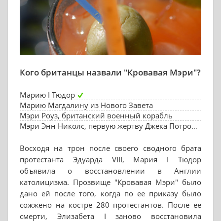
Кого британцы назвали "Кровавая Мэри"?
Марию I Тюдор
Марию Магдалину из Нового Завета
Мэри Роуз, британский военный корабль
Мэри Энн Николс, первую жертву Джека Потрошителя
Восходя на трон после своего сводного брата
протестанта Эдуарда VIII, Мария I Тюдор
объявила о восстановлении в Англии
католицизма. Прозвище "Кровавая Мэри" было
дано ей после того, когда по ее приказу было
сожжено на костре 280 протестантов. После ее
смерти, Элизабета I заново восстановила