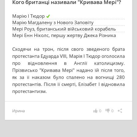
Кого британці називали "Кривава Мері"?
Марію I Тюдор
Марію Магдалену з Нового Заповіту
Мері Роуз, британський військовий корабель
Мері Енн Ніколс, першу жертву Джека Різника
Сходячи на трон, після свого зведеного брата
протестанта Едуарда VIII, Марія I Тюдор оголосила
про відновлення в Англії католицизму.
Прізвисько "Кривава Мері" надано їй після того,
як за її наказом було спалено на вогнищі 280
протестантів. Після її смерті, Елізабет I відновила
протестантизм.
Ирина
0
0