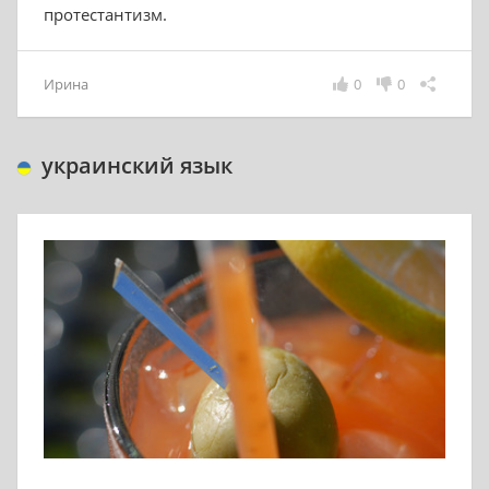
протестантизм.
Ирина
0
0
украинский язык