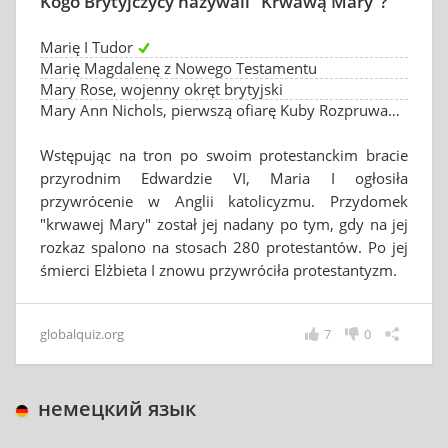
Kogo Brytyjczycy nazywali "Krwawą Mary"?
Marię I Tudor
Marię Magdalenę z Nowego Testamentu
Mary Rose, wojenny okręt brytyjski
Mary Ann Nichols, pierwszą ofiarę Kuby Rozpruwacza
Wstępując na tron po swoim protestanckim bracie
przyrodnim Edwardzie VI, Maria I ogłosiła
przywrócenie w Anglii katolicyzmu. Przydomek
"krwawej Mary" został jej nadany po tym, gdy na jej
rozkaz spalono na stosach 280 protestantów. Po jej
śmierci Elżbieta I znowu przywróciła protestantyzm.
globalquiz.org
7
0
немецкий язык