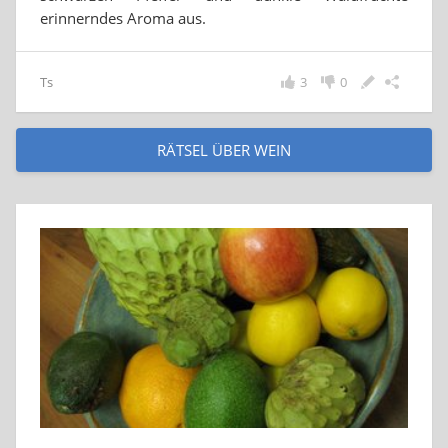
erinnerndes Aroma aus.
Ts
3
0
RÄTSEL ÜBER WEIN