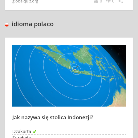
globalquiz.org
0
0
idioma polaco
Jak nazywa się stolica Indonezji?
Dżakarta
Surabaja