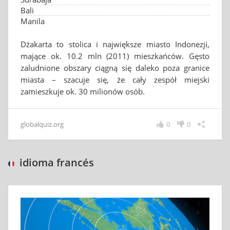
Bali
Manila
Dżakarta to stolica i największe miasto Indonezji,
mające ok. 10.2 mln (2011) mieszkańców. Gęsto
zaludnione obszary ciągną się daleko poza granice
miasta – szacuje się, że cały zespół miejski
zamieszkuje ok. 30 milionów osób.
globalquiz.org
0
0
idioma francés