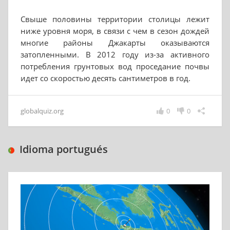
Свыше половины территории столицы лежит
ниже уровня моря, в связи с чем в сезон дождей
многие районы Джакарты оказываются
затопленными. В 2012 году из-за активного
потребления грунтовых вод проседание почвы
идет со скоростью десять сантиметров в год.
globalquiz.org
0
0
Idioma portugués