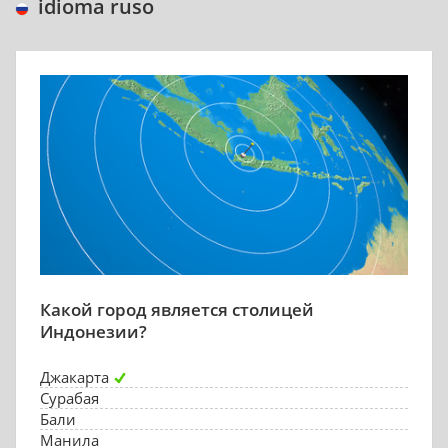
idioma ruso
Какой город является столицей
Индонезии?
Джакарта
Сурабая
Бали
Манила